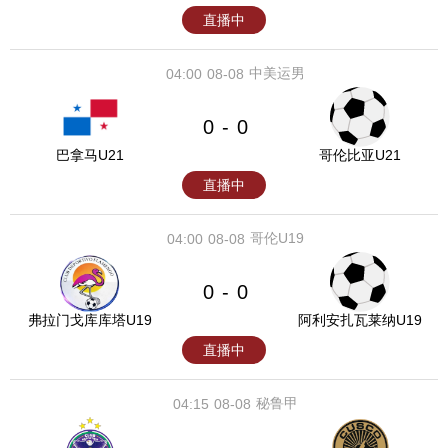
直播中
中美运男
04:00
08-08
0
0
-
巴拿马U21
哥伦比亚U21
直播中
哥伦U19
04:00
08-08
0
0
-
弗拉门戈库库塔U19
阿利安扎瓦莱纳U19
直播中
秘鲁甲
04:15
08-08