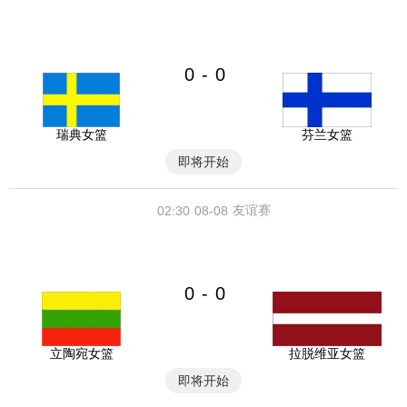
0
0
-
瑞典女篮
芬兰女篮
即将开始
友谊赛
02:30
08-08
0
0
-
立陶宛女篮
拉脱维亚女篮
即将开始