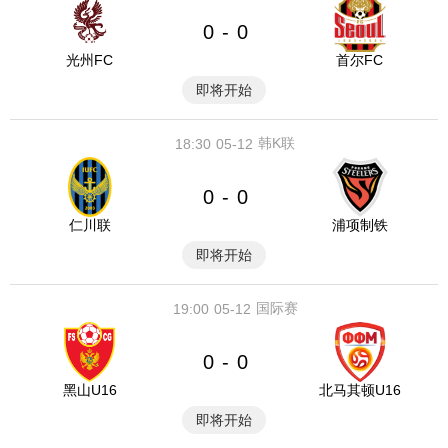
0
0
-
光州FC
首尔FC
即将开始
韩K联
18:30
05-12
0
0
-
仁川联
浦项制铁
即将开始
国际赛
19:00
05-12
0
0
-
黑山U16
北马其顿U16
即将开始