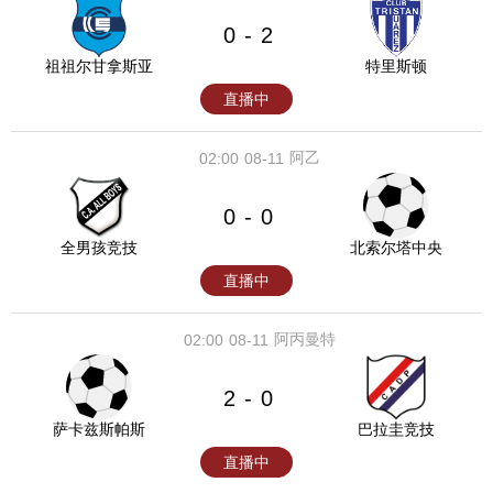
0
2
-
祖祖尔甘拿斯亚
特里斯顿
直播中
阿乙
02:00
08-11
0
0
-
全男孩竞技
北索尔塔中央
直播中
阿丙曼特
02:00
08-11
2
0
-
萨卡兹斯帕斯
巴拉圭竞技
直播中