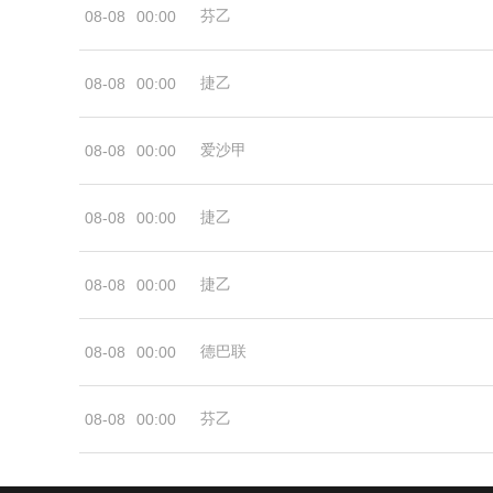
芬乙
08-08
00:00
捷乙
08-08
00:00
爱沙甲
08-08
00:00
捷乙
08-08
00:00
捷乙
08-08
00:00
德巴联
08-08
00:00
芬乙
08-08
00:00