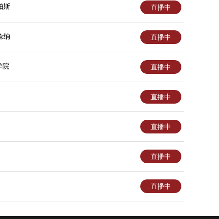
帕斯
直播中
森纳
直播中
学院
直播中
直播中
直播中
直播中
直播中