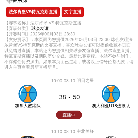
备用源
法尔肯堡VS特瓦克斯直播
文字直播
【赛事名称】法尔肯堡 VS 特瓦克斯直播
【赛事分类】
球会友谊
【开赛时间】2026年06月03日 23:30
【友好提示】：本页面为您提供2026年06月03日 23:30 球会友谊法
尔肯堡VS特瓦克斯的比赛直播，喜欢球会友谊可以提前收藏本页面
以免错过直播。本站还为您提供相关球会友谊直播、法尔肯堡直播、
特瓦克斯直播以及两队历史交锋、最新比赛赛程。本站不参与制作、
不存储任何资源由。如果本页面已过期，或者以上信号位都无效，请
进入主页查看最新直播新号。
明日之星
10:00
08-10
38
50
-
加拿大蜜獾队
澳大利亚U18选拔队
直播中
中北美杯
10:10
08-10