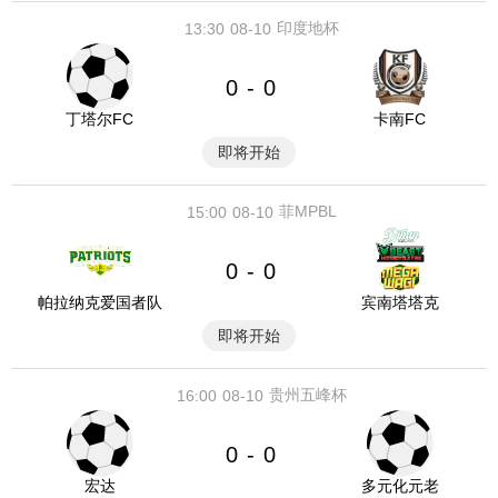
印度地杯
13:30
08-10
0
0
-
丁塔尔FC
卡南FC
即将开始
菲MPBL
15:00
08-10
0
0
-
帕拉纳克爱国者队
宾南塔塔克
即将开始
贵州五峰杯
16:00
08-10
0
0
-
宏达
多元化元老