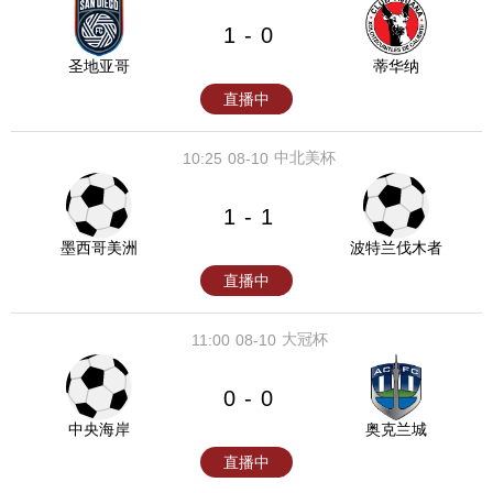
1
0
-
圣地亚哥
蒂华纳
直播中
中北美杯
10:25
08-10
1
1
-
墨西哥美洲
波特兰伐木者
直播中
大冠杯
11:00
08-10
0
0
-
中央海岸
奥克兰城
直播中