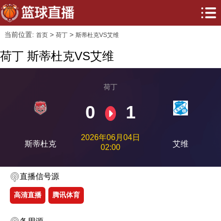
当前位置:
>
>
首页
荷丁
斯蒂杜克VS艾维
荷丁 斯蒂杜克VS艾维
荷丁
0
1
2026年06月04日
斯蒂杜克
艾维
02:00
直播信号源
高清直播
腾讯体育