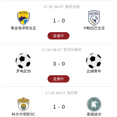
澳昆女超
17:30
08-07
1
0
-
黄金海岸联女足
卡帕拉巴女足
直播中
贵州五峰杯
17:30
08-07
3
0
-
罗甸足协
幺铺青年
直播中
加尔联
17:30
08-07
1
0
-
科尔卡塔联SC
基德波尔