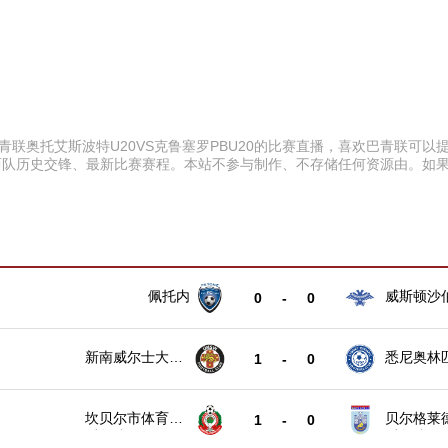
00 巴青联奥托艾斯波特U20VS克鲁塞罗PBU20的比赛直播，喜欢巴青
以及两队历史交锋、最新比赛赛程。本站不参与制作、不存储任何资源由。
佩托内
威斯顿沙
0
-
0
新南威尔士大学
悉尼奥林匹
1
-
0
U20
坎贝尔市体育馆
贝尔格莱
1
-
0
后备队
后备队