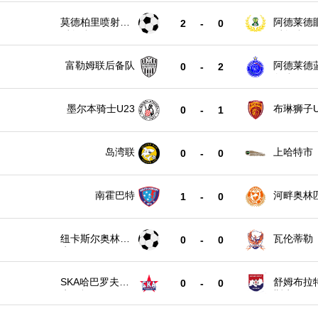
莫德柏里喷射机
阿德莱德
2
-
0
后备队
后备队
富勒姆联后备队
阿德莱德
0
-
2
备队
墨尔本骑士U23
布琳狮子U
0
-
1
岛湾联
上哈特市
0
-
0
南霍巴特
河畔奥林
1
-
0
纽卡斯尔奥林匹
瓦伦蒂勒
0
-
0
克
SKA哈巴罗夫斯
舒姆布拉
0
-
0
克B队
斯克