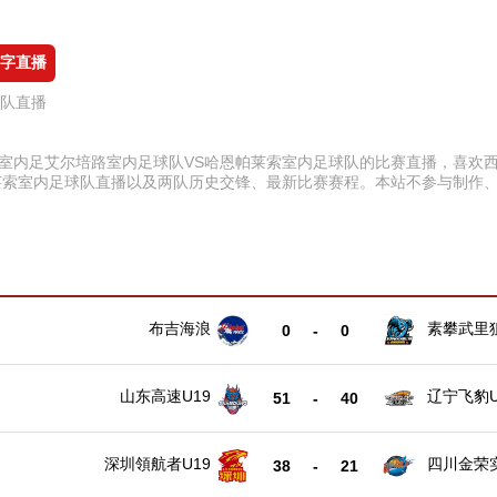
字直播
球队直播
:00 西室内足艾尔培路室内足球队VS哈恩帕莱索室内足球队的比赛直播，
莱索室内足球队直播以及两队历史交锋、最新比赛赛程。本站不参与制作
布吉海浪
素攀武里
0
-
0
山东高速U19
辽宁飞豹U
51
-
40
深圳領航者U19
四川金荣实
38
-
21