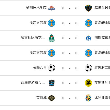
黎明技术学院
基隆黑风
0
-
6
浙江方兴渡
青岛崂山
0
-
0
贝雷达比历克女
明斯克戴
0
-
0
足
足
浙江方兴渡
青岛崂山
0
-
0
长顺八月
红岩村二
0
-
0
西海岸游骑兵女
艾勒斯利
0
-
0
足
英特城
比利亚雷
0
-
0