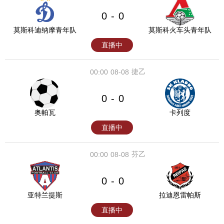
0
0
-
莫斯科迪纳摩青年队
莫斯科火车头青年队
直播中
捷乙
00:00
08-08
0
0
-
奥帕瓦
卡列度
直播中
芬乙
00:00
08-08
0
0
-
亚特兰提斯
拉迪恩雷帕斯
直播中