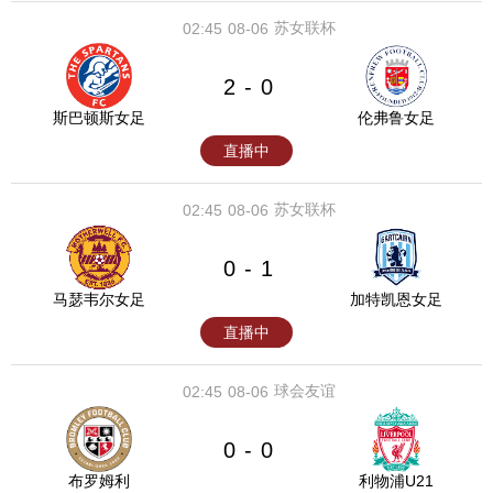
苏女联杯
02:45
08-06
2
0
-
斯巴顿斯女足
伦弗鲁女足
直播中
苏女联杯
02:45
08-06
0
1
-
马瑟韦尔女足
加特凯恩女足
直播中
球会友谊
02:45
08-06
0
0
-
布罗姆利
利物浦U21