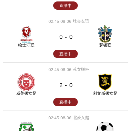
直播中
球会友谊
02:45
08-06
0
0
-
哈士汀联
瑟顿联
直播中
苏女联杯
02:45
08-06
2
0
-
咸美顿女足
利文斯顿女足
直播中
北爱女超
02:45
08-06