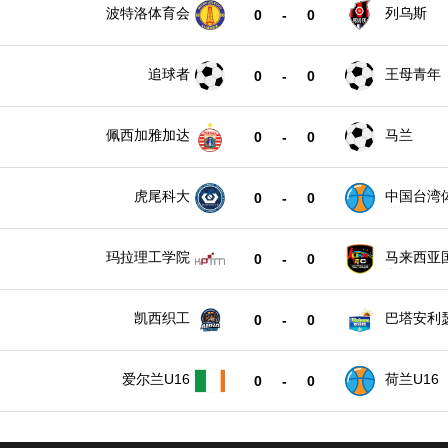
波特洛体育会
列乌斯
0
-
0
追球者
王母青年
0
-
0
佩西加雅加达
马兰
0
-
0
虎尾科大
中国台湾
0
-
0
学
玛拉理工学院
马来西亚
0
-
0
学
凯西织工
巴塔安利
0
-
0
爱尔兰U16
荷兰U16
0
-
0