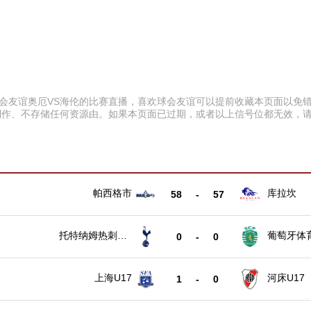
:30 球会友谊奥厄VS海伦的比赛直播，喜欢球会友谊可以提前收藏本页面
制作、不存储任何资源由。如果本页面已过期，或者以上信号位都无效，
帕西格市
库拉坎
58
-
57
托特纳姆热刺U1
葡萄牙体育
0
-
0
7
上海U17
河床U17
1
-
0