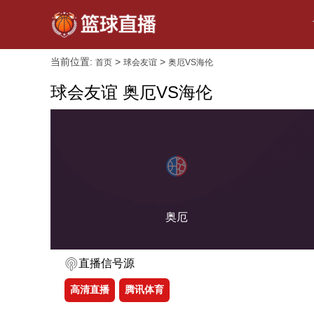
当前位置:
>
>
首页
球会友谊
奥厄VS海伦
球会友谊 奥厄VS海伦
奥厄
直播信号源
高清直播
腾讯体育