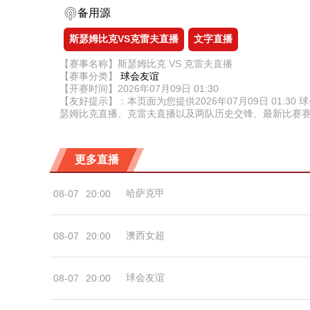
备用源
斯瑟姆比克VS克雷夫直播
文字直播
【赛事名称】斯瑟姆比克 VS 克雷夫直播
【赛事分类】
球会友谊
【开赛时间】2026年07月09日 01:30
【友好提示】：本页面为您提供2026年07月09日 01
瑟姆比克直播、克雷夫直播以及两队历史交锋、最新比赛
更多直播
哈萨克甲
08-07
20:00
澳西女超
08-07
20:00
球会友谊
08-07
20:00