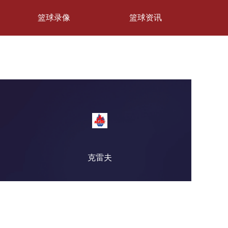
篮球录像
篮球资讯
克雷夫