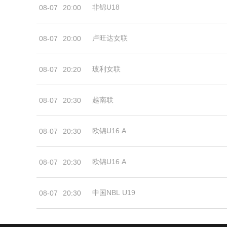
非锦U18
08-07
20:00
卢旺达女联
08-07
20:00
玻利女联
08-07
20:20
越南联
08-07
20:30
欧锦U16 A
08-07
20:30
欧锦U16 A
08-07
20:30
中国NBL U19
08-07
20:30