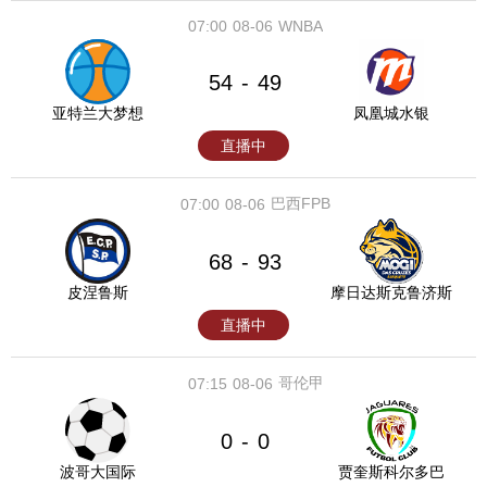
07:00
08-06
WNBA
54
49
-
亚特兰大梦想
凤凰城水银
直播中
巴西FPB
07:00
08-06
68
93
-
皮涅鲁斯
摩日达斯克鲁济斯
直播中
哥伦甲
07:15
08-06
0
0
-
波哥大国际
贾奎斯科尔多巴