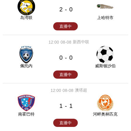
2
0
-
岛湾联
上哈特市
直播中
新西中联
12:00
08-08
0
0
-
佩托内
威斯顿沙伯
直播中
澳塔超
12:00
08-08
1
1
-
南霍巴特
河畔奥林匹克
直播中