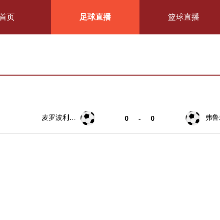
首页
足球直播
篮球直播
麦罗波利塔
弗鲁
0
-
0
诺SC
SC