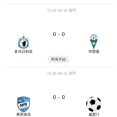
捷丙
21:00
08-15
0
0
-
多马日利采
毕那索
即将开始
捷丙
22:30
08-15
0
0
-
弗里德克
威瑟汀