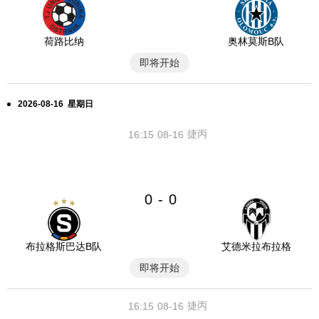
荷路比纳
奥林莫斯B队
即将开始
2026-08-16 星期日
捷丙
16:15
08-16
0
0
-
布拉格斯巴达B队
艾德米拉布拉格
即将开始
捷丙
16:15
08-16