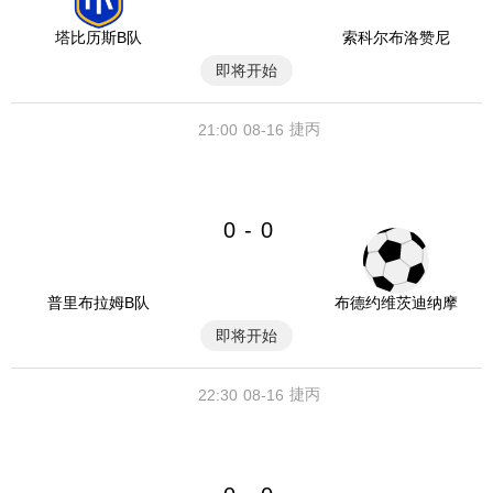
塔比历斯B队
索科尔布洛赞尼
即将开始
捷丙
21:00
08-16
0
0
-
普里布拉姆B队
布德约维茨迪纳摩
即将开始
捷丙
22:30
08-16