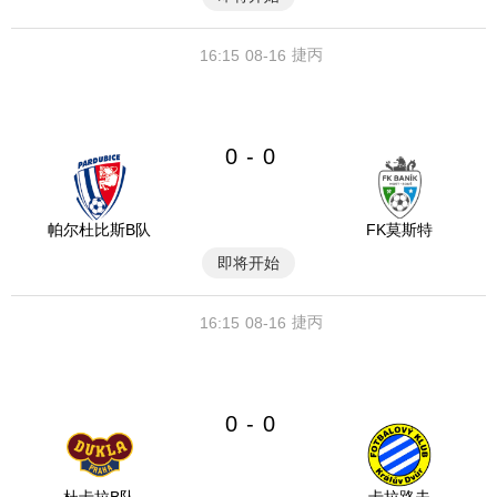
捷丙
16:15
08-16
0
0
-
帕尔杜比斯B队
FK莫斯特
即将开始
捷丙
16:15
08-16
0
0
-