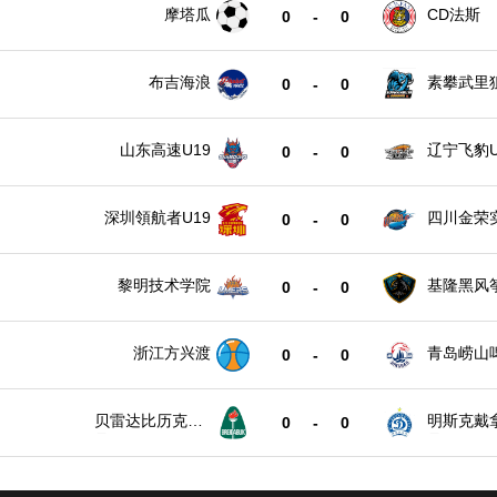
摩塔瓜
CD法斯
0
-
0
布吉海浪
素攀武里
0
-
0
山东高速U19
辽宁飞豹U
0
-
0
深圳領航者U19
四川金荣实
0
-
0
黎明技术学院
基隆黑风
0
-
0
浙江方兴渡
青岛崂山
0
-
0
贝雷达比历克女
明斯克戴
0
-
0
足
足