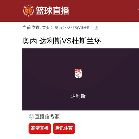
当前位置:
>
>
首页
奥丙
达利斯VS杜斯兰堡
奥丙 达利斯VS杜斯兰堡
达利斯
直播信号源
高清直播
腾讯体育