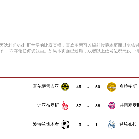
:00 奥丙达利斯VS杜斯兰堡的比赛直播，喜欢奥丙可以提前收藏本页面以
制作、不存储任何资源由。如果本页面已过期，或者以上信号位都无效，
富尔萨雷吉亚
多拉多斯
45
-
50
迪亚布罗斯
弗雷塞罗
37
-
38
波特兰伐木者
普埃布拉
3
-
1