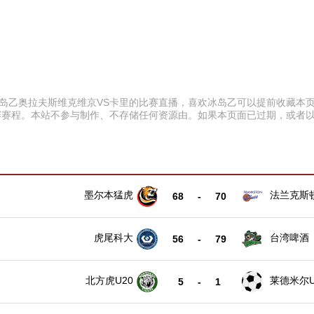
:30 冰岛乙奥拉夫斯维克维京VS卡里的比赛直播，喜欢冰岛乙可以提前收
赛赛程。本站不参与制作、不存储任何资源由。如果本页面已过期，或者
墨尔本猛虎
法兰克斯
68
-
70
虎尾科大
台湾啤酒
56
-
79
北方虎U20
莱德米尔U
5
-
1