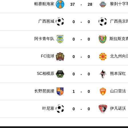
帕赛航海家
黎刹十字
37
-
28
广西邕城
广西燕京
0
-
0
阿卡青年队
斯拉斯克
0
-
0
FC琉球
北九州向
0
-
0
SC相模原
熊本深红
0
-
0
长野琶扼搂
山口雷法
1
-
0
叶尼塞
伊凡诺沃
0
-
0