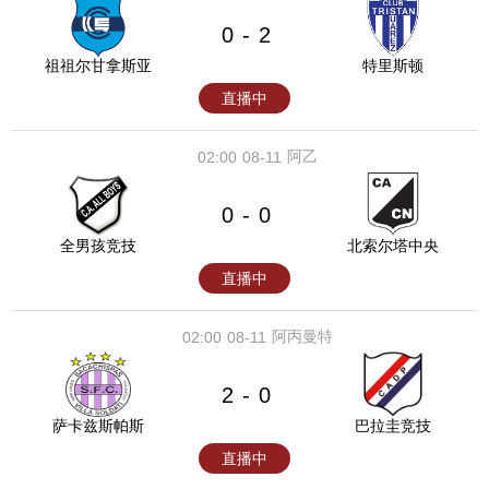
0
2
-
祖祖尔甘拿斯亚
特里斯顿
直播中
阿乙
02:00
08-11
0
0
-
全男孩竞技
北索尔塔中央
直播中
阿丙曼特
02:00
08-11
2
0
-
萨卡兹斯帕斯
巴拉圭竞技
直播中