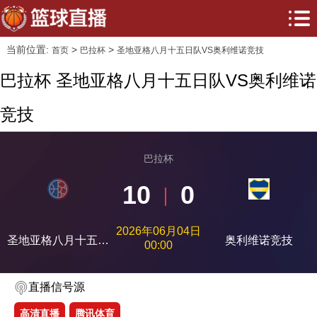
当前位置:
>
>
首页
巴拉杯
圣地亚格八月十五日队VS奥利维诺竞技
巴拉杯 圣地亚格八月十五日队VS奥利维诺
竞技
巴拉杯
10
0
2026年06月04日
圣地亚格八月十五日
奥利维诺竞技
00:00
队
直播信号源
高清直播
腾讯体育