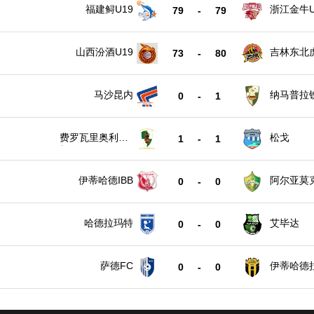
福建鲟U19
浙江金牛U
79
-
79
山西汾酒U19
吉林东北虎
73
-
80
马沙昆内
纳马普拉
0
-
1
费罗瓦里奥利欣
松戈
1
-
1
加
伊蒂哈德IBB
阿尔亚莫
0
-
0
哈德拉玛特
艾毕达
0
-
0
萨德FC
伊蒂哈德
0
-
0