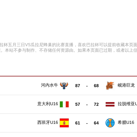
:00 巴拉杯五月三日VS瓜拉尼蜂巢的比赛直播，喜欢巴拉杯可以提前收藏
程。本站不参与制作、不存储任何资源由。如果本页面已过期，或者以上
河内水牛
岘港巨龙
87
-
68
意大利U16
拉脱维亚U
57
-
72
西班牙U16
希腊U16
61
-
64