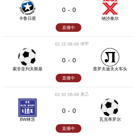
0
0
-
卡鲁日星
纳沙泰尔
直播中
保甲
02:15
08-08
0
0
-
索非亚列夫斯基
普罗夫迪夫火车头
直播中
奥乙
02:30
08-08
0
0
-
BW林茨
瓦克蒂罗尔
直播中