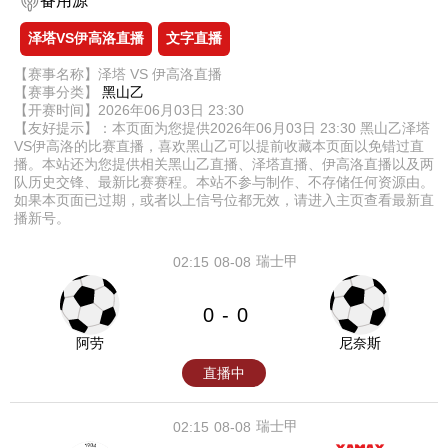
备用源
泽塔VS伊高洛直播
文字直播
【赛事名称】泽塔 VS 伊高洛直播
【赛事分类】
黑山乙
【开赛时间】2026年06月03日 23:30
【友好提示】：本页面为您提供2026年06月03日 23:30 黑山乙泽塔
VS伊高洛的比赛直播，喜欢黑山乙可以提前收藏本页面以免错过直
播。本站还为您提供相关黑山乙直播、泽塔直播、伊高洛直播以及两
队历史交锋、最新比赛赛程。本站不参与制作、不存储任何资源由。
如果本页面已过期，或者以上信号位都无效，请进入主页查看最新直
播新号。
瑞士甲
02:15
08-08
0
0
-
阿劳
尼奈斯
直播中
瑞士甲
02:15
08-08