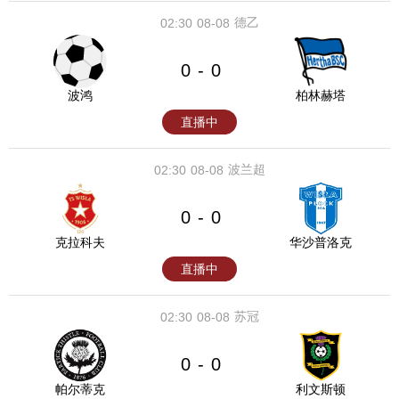
德乙
02:30
08-08
0
0
-
波鸿
柏林赫塔
直播中
波兰超
02:30
08-08
0
0
-
克拉科夫
华沙普洛克
直播中
苏冠
02:30
08-08
0
0
-
帕尔蒂克
利文斯顿