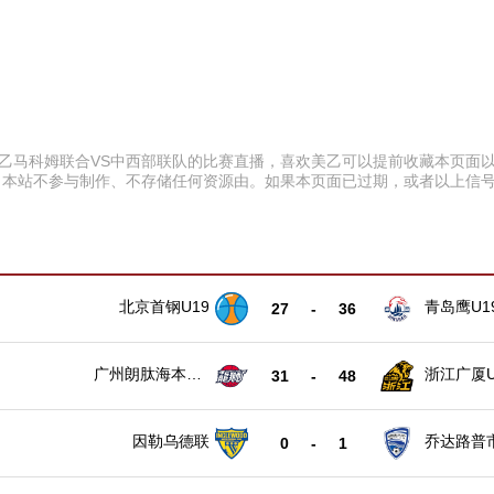
:00 美乙马科姆联合VS中西部联队的比赛直播，喜欢美乙可以提前收藏本
。本站不参与制作、不存储任何资源由。如果本页面已过期，或者以上信
北京首钢U19
青岛鹰U1
27
-
36
广州朗肽海本U1
浙江广厦U
31
-
48
9
因勒乌德联
乔达路普
0
-
1