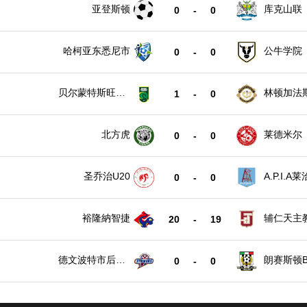
亚登斯顿
库克山联
0
-
0
哈柯亚东悉尼市
公牛学院
0
-
0
贝尔蒙特斯旺西
林顿加法
1
-
0
SC
北方虎
莱德米尔
0
-
0
圣乔治U20
A.P.I.A
0
-
0
裕隆納智捷
辅仁天主
20
-
19
德文波特市后备
朗赛斯顿
0
-
0
队