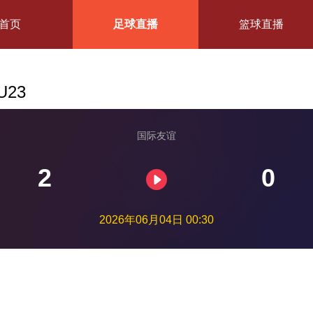
首页
足球直播
篮球直播
23
国际友谊
2
0
2026年06月04日 00:30