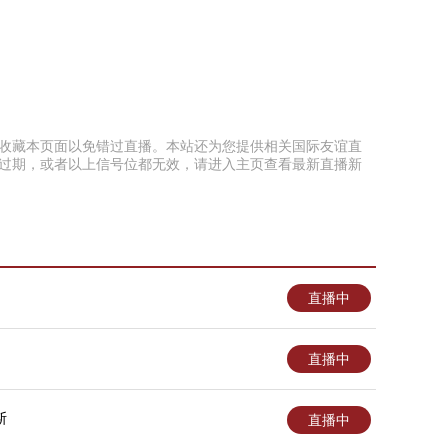
可以提前收藏本页面以免错过直播。本站还为您提供相关国际友谊直
已过期，或者以上信号位都无效，请进入主页查看最新直播新
直播中
直播中
斯
直播中