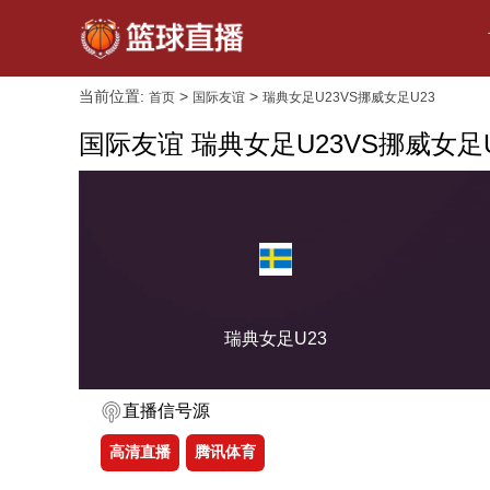
当前位置:
>
>
首页
国际友谊
瑞典女足U23VS挪威女足U23
国际友谊 瑞典女足U23VS挪威女足U
瑞典女足U23
直播信号源
高清直播
腾讯体育