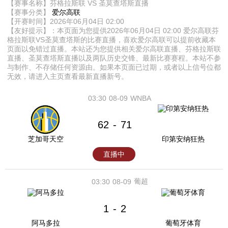
【赛事名称】芬格拉斯联 VS 圣莫查塔斯直播
【赛事分类】
爱尔高联
【开赛时间】2026年06月04日 02:00
【友好提示】：本页面为您提供2026年06月04日 02:00 爱尔高联芬
格拉斯联VS圣莫查塔斯的比赛直播，喜欢爱尔高联可以提前收藏本
页面以免错过直播。本站还为您提供相关爱尔高联直播、芬格拉斯联
直播、圣莫查塔斯直播以及两队历史交锋、最新比赛赛程。本站不参
与制作、不存储任何资源由。如果本页面已过期，或者以上信号位都
无效，请进入主页查看最新直播新号。
03:30
08-09
WNBA
62
71
-
芝加哥天空
印第安纳狂热
直播中
葡超
03:30
08-09
1
2
-
阿马多拉
葡萄牙体育