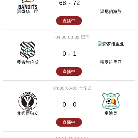
68
72
-
温哥华土匪
温尼伯海熊
直播中
巴丙
04:00
08-09
0
1
-
费古埃伦斯
费罗维里亚
直播中
哥伦乙
04:00
08-09
0
0
-
尤姆博独立
奎迪奥
直播中