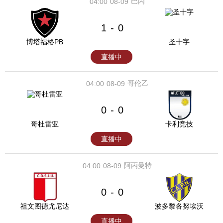
巴丙
04:00
08-09
1
0
-
博塔福格PB
圣十字
直播中
哥伦乙
04:00
08-09
0
0
-
哥杜雷亚
卡利竞技
直播中
阿丙曼特
04:00
08-09
0
0
-
祖文图德尤尼达
波多黎各努埃沃
直播中