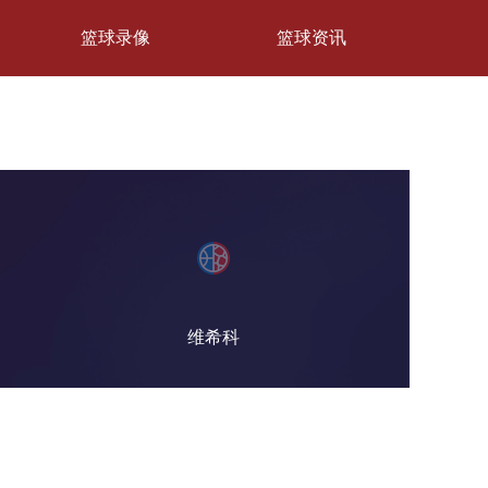
篮球录像
篮球资讯
维希科