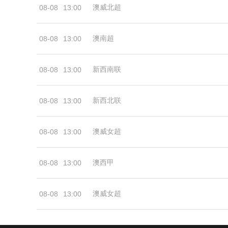
澳威北超
08-08
13:00
澳南超
08-08
13:00
新西南联
08-08
13:00
新西北联
08-08
13:00
澳威女超
08-08
13:00
澳西甲
08-08
13:00
澳威女超
08-08
13:00