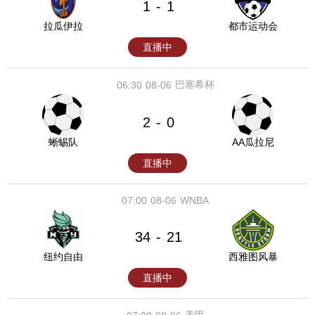
1
1
-
拉瓜伊拉
都市运动会
直播中
巴塞希杯
06:30
08-06
2
0
-
蜥蜴队
AA瓜拉尼
直播中
07:00
08-06
WNBA
34
21
-
纽约自由
西雅图风暴
直播中