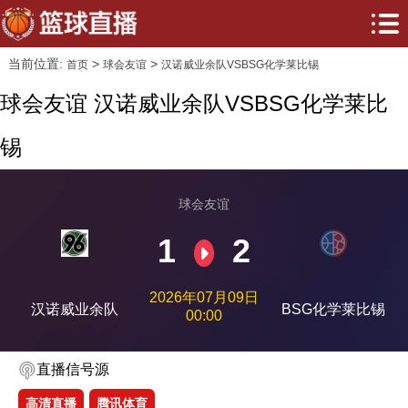
当前位置:
>
>
首页
球会友谊
汉诺威业余队VSBSG化学莱比锡
球会友谊 汉诺威业余队VSBSG化学莱比
锡
球会友谊
1
2
2026年07月09日
汉诺威业余队
BSG化学莱比锡
00:00
直播信号源
高清直播
腾讯体育