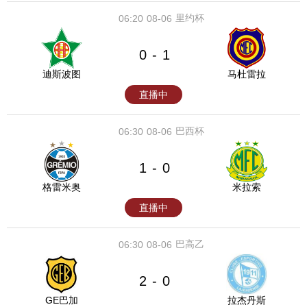
里约杯
06:20
08-06
0
1
-
迪斯波图
马杜雷拉
直播中
巴西杯
06:30
08-06
1
0
-
格雷米奥
米拉索
直播中
巴高乙
06:30
08-06
2
0
-
GE巴加
拉杰丹斯