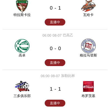
0
1
-
特拉斯卡拉
瓦哈卡
直播中
巴高乙
06:00
08-07
0
0
-
高卓
格拉马登斯
直播中
加勒比杯
06:00
08-07
1
1
-
三多俱乐部
布罗茨基
直播中