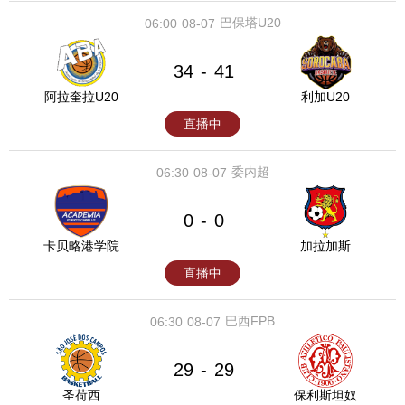
巴保塔U20
06:00
08-07
34
41
-
阿拉奎拉U20
利加U20
直播中
委内超
06:30
08-07
0
0
-
卡贝略港学院
加拉加斯
直播中
巴西FPB
06:30
08-07
29
29
-
圣荷西
保利斯坦奴