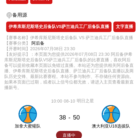
备用源
伊希库斯尼斯塔史后备队VS萨兰迪兵工厂后备队直播
文字直播
【赛事名称】伊希库斯尼斯塔史后备队 VS 萨兰迪兵工厂后备队直播
【赛事分类】
阿后备
【开赛时间】2026年07月08日 23:30
【友好提示】：本页面为您提供2026年07月08日 23:30 阿后备伊希
库斯尼斯塔史后备队VS萨兰迪兵工厂后备队的比赛直播，喜欢阿后
备可以提前收藏本页面以免错过直播。本站还为您提供相关阿后备直
播、伊希库斯尼斯塔史后备队直播、萨兰迪兵工厂后备队直播以及两
队历史交锋、最新比赛赛程。本站不参与制作、不存储任何资源由。
如果本页面已过期，或者以上信号位都无效，请进入主页查看最新直
播新号。
明日之星
10:00
08-10
38
50
-
加拿大蜜獾队
澳大利亚U18选拔队
直播中