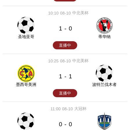
中北美杯
10:10
08-10
1
0
-
圣地亚哥
蒂华纳
直播中
中北美杯
10:25
08-10
1
1
-
墨西哥美洲
波特兰伐木者
直播中
大冠杯
11:00
08-10
0
0
-