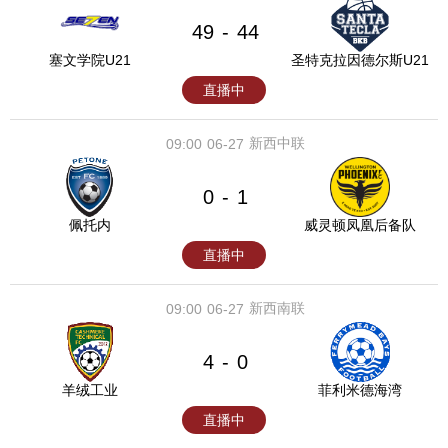
49
44
-
塞文学院U21
圣特克拉因德尔斯U21
直播中
新西中联
09:00
06-27
0
1
-
佩托内
威灵顿凤凰后备队
直播中
新西南联
09:00
06-27
4
0
-
羊绒工业
菲利米德海湾
直播中