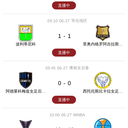
直播中
哥伦地区
09:10
06-27
1
1
-
波利蒂尼科
里奥内格罗阿吉拉斯后
备队
直播中
澳南女后备
09:45
06-27
0
0
-
阿德莱科梅兹女足后备
西托伦斯比卡拉女足后
队
备队
直播中
10:00
06-27
WNBA