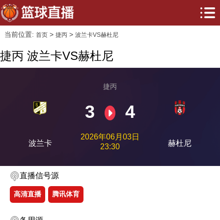
当前位置:
>
>
首页
捷丙
波兰卡VS赫杜尼
捷丙 波兰卡VS赫杜尼
捷丙
3
4
2026年06月03日
波兰卡
赫杜尼
23:30
直播信号源
高清直播
腾讯体育