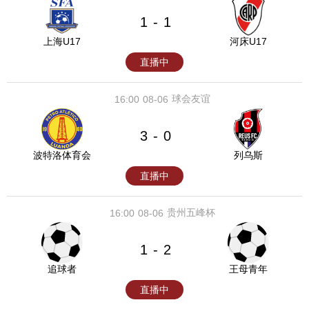
1
1
-
上海U17
河床U17
直播中
球会友谊
16:00
08-06
3
0
-
波特洛体育会
列乌斯
直播中
贵州五峰杯
16:00
08-06
1
2
-
追球者
王母青年
直播中